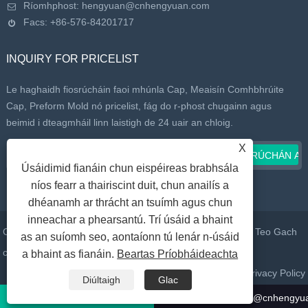
Ríomhphost:
hengyuan@cnhengyuan.com
Facs: +86-576-84201717
INQUIRY FOR PRICELIST
Le haghaidh fiosrúcháin faoi mhúnla Cap, Meaisín Comhbhrúite
Cap, Preform Mold nó pricelist, fág do r-phost chugainn agus
beimid i dteagmháil linn laistigh de 24 uair an chloig.
X
Úsáidimid fianáin chun eispéireas brabhsála
níos fearr a thairiscint duit, chun anailís a
dhéanamh ar thrácht an tsuímh agus chun
inneachar a phearsantú. Trí úsáid a bhaint
Cóipcheart © 2022 Taizhou Huangyan Daelong Mold Co., Teo Gach
as an suíomh seo, aontaíonn tú lenár n-úsáid
ceart ar cosaint.
a bhaint as fianáin.
Beartas Príobháideachta
Naisc
Sitemap
RSS
XML
Privacy Policy
Diúltaigh
Glac
Glaoigh Linn:
+86-13326067319
Ríomhphost:
hengyuan@cnhengyu