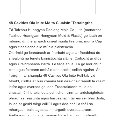
48 Cavities Ola Inite Molta Cluaisíní Tarraingthe
Tá Taizhou Huangyan Daelong Mold Co., Ltd (monarcha
Taizhou Huangyan Hengyuan Mold & Plastic) go luath ón
mbunú, dírithe ar gach cineál múnla Preform, múnla Cap
agus cineálacha eile múnla plaisteacha.
Oibrímid go leanúnach ar fhorbairt agus ar fheabhsú do
shealbhú na tenets bainistíochta sláine, Cáilíocht ar dtús
agus Creidmheasa Barra. Le fada an lá, Tá go leor chun
cinn agus foireann amháin den scoth i seilbh againn. Ár
Táirgí, mar shampla 48 Cavities Ola Inite Pull-tab Lid
Mould, curtha ar bun cheana féin dea-chaidreamh le cliaint
intíre agus oversea go leor, Freastalaíonn muid do
chustaiméirí le teicneolaíocht chun cinn, ar ardchaighdeán,
phraghas réasúnta agus tuisceanach tar éis seirbhís díola,
Is iad ár gcuid táirgí cáiliúil agus dea-cháil a fháil sa
mhargadh baile agus sa mhargadh oversea araon.
Fáilte romhat chuig ár monarcha le haghaidh tuilleadh