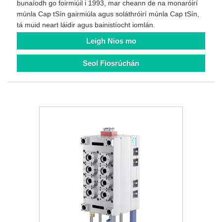
bunaíodh go foirmiúil i 1993, mar cheann de na monaróirí
múnla Cap tSín gairmiúla agus soláthróirí múnla Cap tSín,
tá muid neart láidir agus bainistíocht iomlán.
Leigh Nios mo
Seol Fiosrúchán