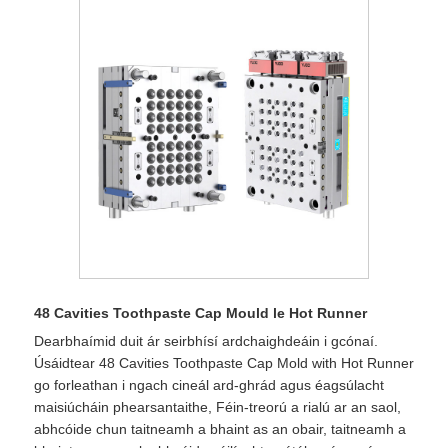
48 Cavities Toothpaste Cap Mould le Hot Runner
Dearbhaímid duit ár seirbhísí ardchaighdeáin i gcónaí.
Úsáidtear 48 Cavities Toothpaste Cap Mold with Hot Runner
go forleathan i ngach cineál ard-ghrád agus éagsúlacht
maisiúcháin phearsantaithe, Féin-treorú a rialú ar an saol,
abhcóide chun taitneamh a bhaint as an obair, taitneamh a