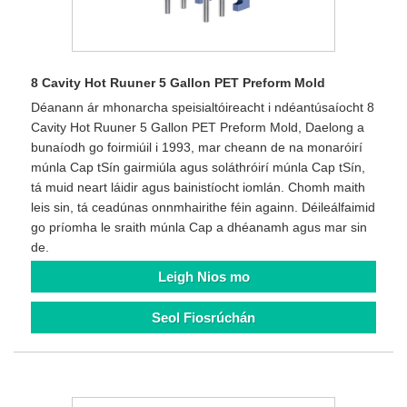
8 Cavity Hot Ruuner 5 Gallon PET Preform Mold
Déanann ár mhonarcha speisialtóireacht i ndéantúsaíocht 8
Cavity Hot Ruuner 5 Gallon PET Preform Mold, Daelong a
bunaíodh go foirmiúil i 1993, mar cheann de na monaróirí
múnla Cap tSín gairmiúla agus soláthróirí múnla Cap tSín,
tá muid neart láidir agus bainistíocht iomlán. Chomh maith
leis sin, tá ceadúnas onnmhairithe féin againn. Déileálfaimid
go príomha le sraith múnla Cap a dhéanamh agus mar sin
de.
Leigh Nios mo
Seol Fiosrúchán