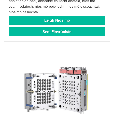
bhaint as an saol, abhcóide cáilíocht anótála, níos mó
ceannródaíoch, níos mó poiblíocht, níos mó eisceachtaí,
níos mó cáilíochta.
Leigh Nios mo
Seol Fiosrúchán