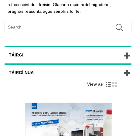
a thairiscint duit freisin. Glacann muid ardchaighdeán,
praghas réasúnta agus seirbhís foirfe.
TÁIRGÍ
TÁIRGÍ NUA
View as