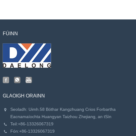
FÚINN
GLAOIGH ORAINN
Seoladh: Uimh.58 Bóthar Kangzhuang Crios Forbartha
Eacnamaíochta Huangyan Taizhou Zhejiang, an tSín
Teil:
+86-13326067319
Fón:
+86-13326067319