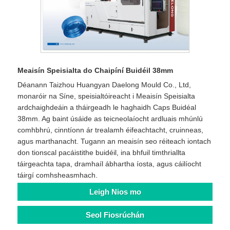
Meaisín Speisialta do Chaipíní Buidéil 38mm
Déanann Taizhou Huangyan Daelong Mould Co., Ltd,
monaróir na Síne, speisialtóireacht i Meaisín Speisialta
ardchaighdeáin a tháirgeadh le haghaidh Caps Buidéal
38mm. Ag baint úsáide as teicneolaíocht ardluais mhúnlú
comhbhrú, cinntíonn ár trealamh éifeachtacht, cruinneas,
agus marthanacht. Tugann an meaisín seo réiteach iontach
don tionscal pacáistithe buidéil, ina bhfuil timthriallta
táirgeachta tapa, dramhaíl ábhartha íosta, agus cáilíocht
táirgí comhsheasmhach.
Leigh Nios mo
Seol Fiosrúchán