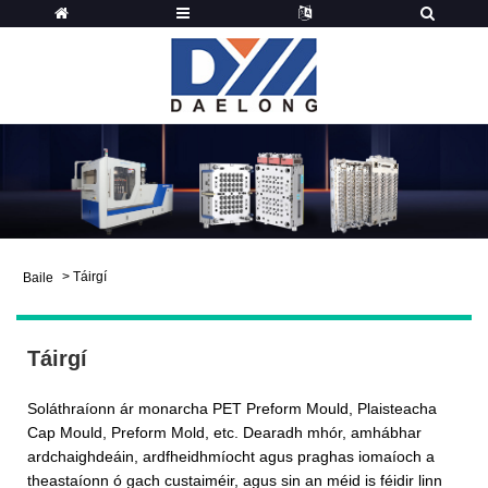
>
Táirgí
Baile
Táirgí
Soláthraíonn ár monarcha PET Preform Mould, Plaisteacha
Cap Mould, Preform Mold, etc. Dearadh mhór, amhábhar
ardchaighdeáin, ardfheidhmíocht agus praghas iomaíoch a
theastaíonn ó gach custaiméir, agus sin an méid is féidir linn