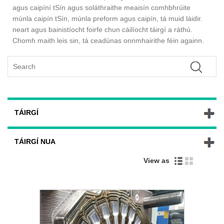
agus caipíní tSín agus soláthraithe meaisín comhbhrúite
múnla caipín tSín, múnla preform agus caipín, tá muid láidir.
neart agus bainistíocht foirfe chun cáilíocht táirgí a ráthú.
Chomh maith leis sin, tá ceadúnas onnmhairithe féin againn.
TÁIRGÍ
TÁIRGÍ NUA
View as