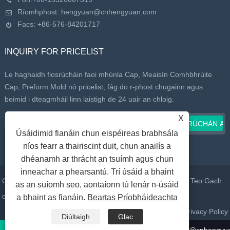
Ríomhphost:
hengyuan@cnhengyuan.com
Facs: +86-576-84201717
INQUIRY FOR PRICELIST
Le haghaidh fiosrúcháin faoi mhúnla Cap, Meaisín Comhbhrúite
Cap, Preform Mold nó pricelist, fág do r-phost chugainn agus
beimid i dteagmháil linn laistigh de 24 uair an chloig.
X
Úsáidimid fianáin chun eispéireas brabhsála
níos fearr a thairiscint duit, chun anailís a
dhéanamh ar thrácht an tsuímh agus chun
inneachar a phearsantú. Trí úsáid a bhaint
Cóipcheart © 2022 Taizhou Huangyan Daelong Mold Co., Teo Gach
as an suíomh seo, aontaíonn tú lenár n-úsáid
ceart ar cosaint.
a bhaint as fianáin.
Beartas Príobháideachta
Naisc
Sitemap
RSS
XML
Privacy Policy
Diúltaigh
Glac