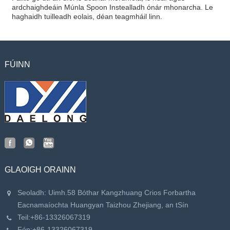
ardchaighdeáin Múnla Spoon Instealladh ónár mhonarcha. Le
haghaidh tuilleadh eolais, déan teagmháil linn.
FÚINN
GLAOIGH ORAINN
Seoladh: Uimh.58 Bóthar Kangzhuang Crios Forbartha
Eacnamaíochta Huangyan Taizhou Zhejiang, an tSín
Teil:
+86-13326067319
Fón:
+86-13326067319