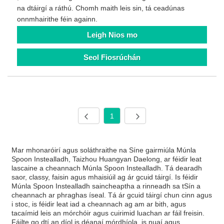
na dtáirgí a ráthú. Chomh maith leis sin, tá ceadúnas
onnmhairithe féin againn.
Leigh Nios mo
Seol Fiosrúchán
1
Mar mhonaróirí agus soláthraithe na Síne gairmiúla Múnla
Spoon Instealladh, Taizhou Huangyan Daelong, ar féidir leat
lascaine a cheannach Múnla Spoon Instealladh. Tá dearadh
saor, classy, ​​faisin agus mhaisiúil ag ár gcuid táirgí. Is féidir
Múnla Spoon Instealladh saincheaptha a rinneadh sa tSín a
cheannach ar phraghas íseal. Tá ár gcuid táirgí chun cinn agus
i stoc, is féidir leat iad a cheannach ag am ar bith, agus
tacaímid leis an mórchóir agus cuirimid luachan ar fáil freisin.
Fáilte go dtí an díol is déanaí mórdhíola, is nuaí agus