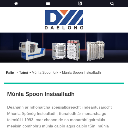
>
Táirgí
>
Múnla Spoonfork
>
Múnla Spoon Instealladh
Baile
Múnla Spoon Instealladh
Déanann ár mhonarcha speisialtóireacht i ndéantúsaíocht
Mhúnla Spúnóg Instealladh, Bunaíodh ár monarcha go
foirmiúil i 1993, mar cheann de na monaróirí gairmiúla
meaisín comhbhrú múnla caipín agus caipín tSín, múnla