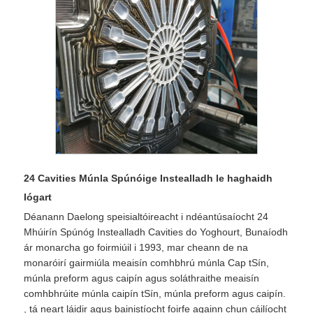
24 Cavities Múnla Spúnóige Instealladh le haghaidh
Iógart
Déanann Daelong speisialtóireacht i ndéantúsaíocht 24
Mhúirín Spúnóg Instealladh Cavities do Yoghourt, Bunaíodh
ár monarcha go foirmiúil i 1993, mar cheann de na
monaróirí gairmiúla meaisín comhbhrú múnla Cap tSín,
múnla preform agus caipín agus soláthraithe meaisín
comhbhrúite múnla caipín tSín, múnla preform agus caipín.
, tá neart láidir agus bainistíocht foirfe againn chun cáilíocht