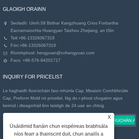
GLAOIGH ORAINN
Seoladh: Uimh.58 Bóthar Kangzhuang Crios Forbartha
Eacnamaíochta Huangyan Taizhou Zhejiang, an tSín
Teil:
+86-13326067319
Fón:
+86-13326067319
Ríomhphost:
hengyuan@cnhengyuan.com
Facs: +86-576-84201717
INQUIRY FOR PRICELIST
Le haghaidh fiosrúcháin faoi mhúnla Cap, Meaisín Comhbhrúite
Cap, Preform Mold nó pricelist, fág do r-phost chugainn agus
beimid i dteagmháil linn laistigh de 24 uair an chloig.
X
Úsáidimid fianáin chun eispéireas brabhsála
níos fearr a thairiscint duit, chun anailís a