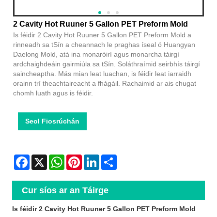
2 Cavity Hot Ruuner 5 Gallon PET Preform Mold
Is féidir 2 Cavity Hot Ruuner 5 Gallon PET Preform Mold a
rinneadh sa tSín a cheannach le praghas íseal ó Huangyan
Daelong Mold, atá ina monaróirí agus monarcha táirgí
ardchaighdeáin gairmiúla sa tSín. Soláthraímid seirbhís táirgí
saincheaptha. Más mian leat luachan, is féidir leat iarraidh
orainn trí theachtaireacht a fhágáil. Rachaimid ar ais chugat
chomh luath agus is féidir.
Seol Fiosrúchán
Facebook
X
WhatsApp
Pinterest
LinkedIn
Share
Cur síos ar an Táirge
Is féidir 2 Cavity Hot Ruuner 5 Gallon PET Preform Mold