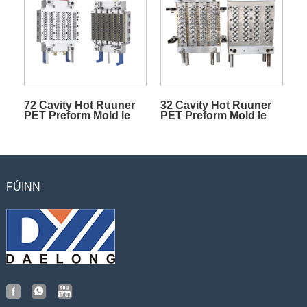
72 Cavity Hot Ruuner
32 Cavity Hot Ruuner
PET Preform Mold le
PET Preform Mold le
Geata Comhla
Geata comhla
FÚINN