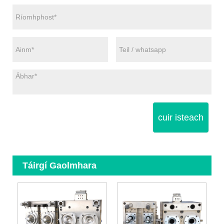
cuir isteach
Táirgí Gaolmhara