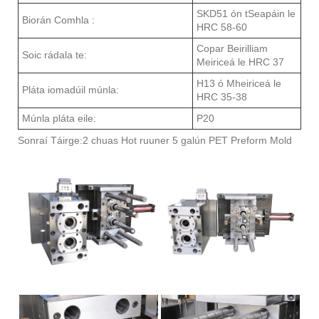
SKD51 ón tSeapáin le
Biorán Comhla :
HRC 58-60
Copar Beirilliam
Soic rádala te:
Meiriceá le HRC 37
H13 ó Mheiriceá le
Pláta iomadúil múnla:
HRC 35-38
Múnla pláta eile:
P20
Sonraí Táirge:2 chuas Hot ruuner 5 galún PET Preform Mold