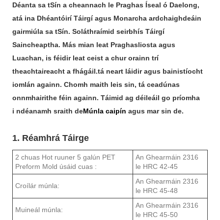
Déanta sa tSín a cheannach le Praghas Íseal ó Daelong,
atá ina Dhéantóirí Táirgí agus Monarcha ardchaighdeáin
gairmiúla sa tSín. Soláthraímid seirbhís Táirgí
Saincheaptha. Más mian leat Praghasliosta agus
Luachan, is féidir leat ceist a chur orainn trí
theachtaireacht a fhágáil.
tá neart láidir agus bainistíocht
iomlán againn.
Chomh maith leis sin, tá ceadúnas
onnmhairithe féin againn. Táimid ag déileáil go príomha
i ndéanamh sraith de
Múnla caipín
agus mar sin de.
1. Réamhrá Táirge
2 chuas Hot ruuner 5 galún PET
An Ghearmáin 2316
Preform Mold úsáid cuas :
le HRC 42-45
An Ghearmáin 2316
Croílár múnla:
le HRC 45-48
An Ghearmáin 2316
Muineál múnla:
le HRC 45-50