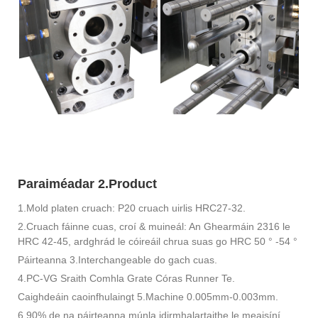
Paraiméadar 2.Product
1.Mold platen cruach: P20 cruach uirlis HRC27-32.
2.Cruach fáinne cuas, croí & muineál: An Ghearmáin 2316 le
HRC 42-45, ardghrád le cóireáil chrua suas go HRC 50 ° -54 °
Páirteanna 3.Interchangeable do gach cuas.
4.PC-VG Sraith Comhla Grate Córas Runner Te.
Caighdeáin caoinfhulaingt 5.Machine 0.005mm-0.003mm.
6.90% de na páirteanna múnla idirmhalartaithe le meaisíní