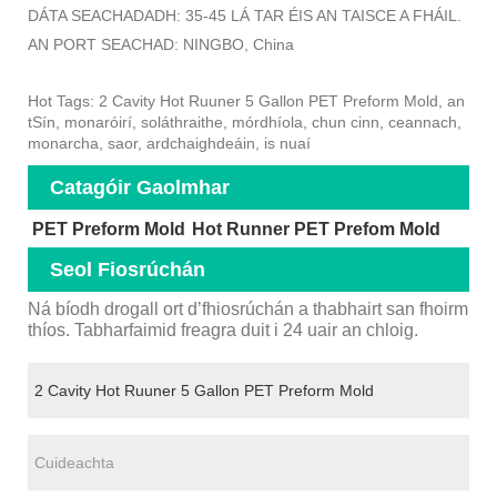
DÁTA SEACHADADH: 35-45 LÁ TAR ÉIS AN TAISCE A FHÁIL.
AN PORT SEACHAD: NINGBO, China
Hot Tags: 2 Cavity Hot Ruuner 5 Gallon PET Preform Mold, an
tSín, monaróirí, soláthraithe, mórdhíola, chun cinn, ceannach,
monarcha, saor, ardchaighdeáin, is nuaí
Catagóir Gaolmhar
PET Preform Mold
Hot Runner PET Prefom Mold
Seol Fiosrúchán
Ná bíodh drogall ort d’fhiosrúchán a thabhairt san fhoirm
thíos. Tabharfaimid freagra duit i 24 uair an chloig.