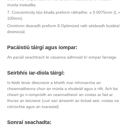
múnla insteallta.
7. Concentricity tiús bhalla preform ráthaithe: ± 0.0075mm (L =
100mm).
Cinntíonn dearadh preform 8.Optimized rath séideadh buidéal
dinimiciúil.
Pacáistiú táirgí agus iompar:
An pacáil seachtrach le cásanna adhmaid trí iompar farraige.
Seirbhís iar-díola táirgí:
Is féidir lenár dteicneoir a bheith mar mhonarcha an
cheannaitheora chun an múnla a shuiteáil agus a rith. Ach ba
cheart go n-iompródh an ceannaitheoir an costas ar fad ar
thuras an teicneoir (cuir san áireamh an ticéad aeir, costas na
cóiríochta agus an tuarastal)
Sonraí seachadta: